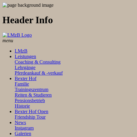
Header Info
menu
LMzB
Leistungen
Coaching & Consulting
Lehrgänge
Pferdeankauf & -verkauf
Bexter Hof
Familie
Trainingszentrum
Reiten & Studieren
Pensionsbetrieb
Historie
Bexter Hof Open
Friendship Tour
News
Instagram
Galerien