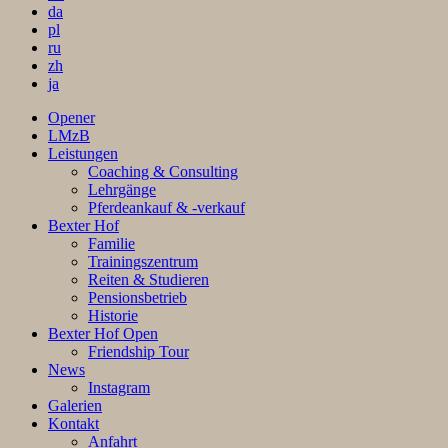
da
pl
ru
zh
ja
Opener
LMzB
Leistungen
Coaching & Consulting
Lehrgänge
Pferdeankauf & -verkauf
Bexter Hof
Familie
Trainingszentrum
Reiten & Studieren
Pensionsbetrieb
Historie
Bexter Hof Open
Friendship Tour
News
Instagram
Galerien
Kontakt
Anfahrt