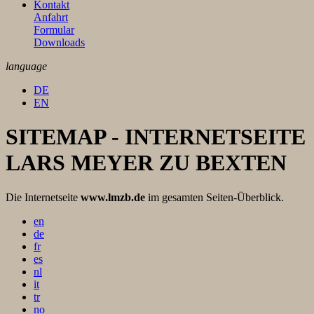
Kontakt
Anfahrt
Formular
Downloads
language
DE
EN
SITEMAP - INTERNETSEITE
LARS MEYER ZU BEXTEN
Die Internetseite
www.lmzb.de
im gesamten Seiten-Überblick.
en
de
fr
es
nl
it
tr
no